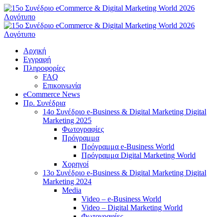
Μετάβαση
στο
περιεχόμενο
Αρχική
Εγγραφή
Πληροφορίες
FAQ
Επικοινωνία
eCommerce News
Πρ. Συνέδρια
14o Συνέδριο e-Business & Digital Marketing Digital
Marketing 2025
Φωτογραφίες
Πρόγραμμα
Πρόγραμμα e-Business World
Πρόγραμμα Digital Marketing World
Χορηγοί
13o Συνέδριο e-Business & Digital Marketing Digital
Marketing 2024
Media
Video – e-Business World
Video – Digital Marketing World
Φωτογραφίες