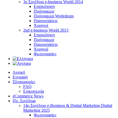
3ο Συνέδριο e-business World 2014
Επισκόπηση
Πρόγραμμα
Πρόγραμμα Workshops
Παρουσιάσεις
Χορηγοί
2nd e-business World 2013
Επισκόπηση
Πρόγραμμα
Παρουσιάσεις
Χορηγοί
Φωτογραφίες
Αρχική
Εγγραφή
Πληροφορίες
FAQ
Επικοινωνία
eCommerce News
Πρ. Συνέδρια
14o Συνέδριο e-Business & Digital Marketing Digital
Marketing 2025
Φωτογραφίες