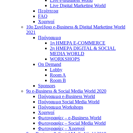
Live e-Business World
Live Digital Marketing World
Περίπτερα
FAQ
Χορηγοί
10o Συνέδριο e-Business & Digital Marketing World
2021
Πρόγραμμα
1η ΗΜΕΡΑ E-COMMERCE
2η ΗΜΕΡΑ DIGITAL & SOCIAL
MEDIA WORLD
WORKSHOPS
On Demand
Lobby
Room A
Room B
Sponsors
9o e-Business & Social Media World 2020
Πρόγραμμα e-Business World
Πρόγραμμα Social Media World
Πρόγραμμα Workshops
Χορηγοί
Φωτογραφίες – e-Business World
Φωτογραφίες – Social Media World
Φωτογραφίες – Χορηγοί