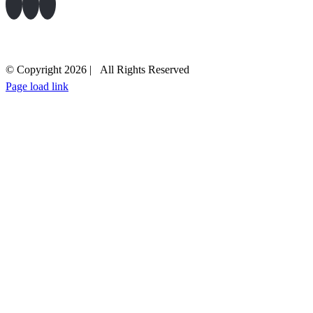
Newsletter
Προσ. Δεδομένα – Όροι Χρήσης
Πολιτική για τα cookies
Επικοινωνία
© Copyright
2026 | All Rights Reserved
Page load link
+30 210 5230000
EMAIL US
Go
to
Top