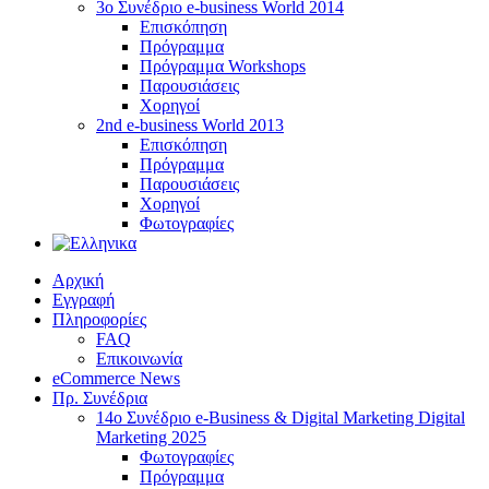
3ο Συνέδριο e-business World 2014
Επισκόπηση
Πρόγραμμα
Πρόγραμμα Workshops
Παρουσιάσεις
Χορηγοί
2nd e-business World 2013
Επισκόπηση
Πρόγραμμα
Παρουσιάσεις
Χορηγοί
Φωτογραφίες
Αρχική
Εγγραφή
Πληροφορίες
FAQ
Επικοινωνία
eCommerce News
Πρ. Συνέδρια
14o Συνέδριο e-Business & Digital Marketing Digital
Marketing 2025
Φωτογραφίες
Πρόγραμμα