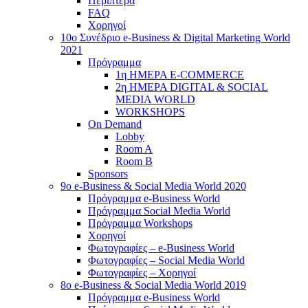
Περίπτερα
FAQ
Χορηγοί
10o Συνέδριο e-Business & Digital Marketing World
2021
Πρόγραμμα
1η ΗΜΕΡΑ E-COMMERCE
2η ΗΜΕΡΑ DIGITAL & SOCIAL
MEDIA WORLD
WORKSHOPS
On Demand
Lobby
Room A
Room B
Sponsors
9o e-Business & Social Media World 2020
Πρόγραμμα e-Business World
Πρόγραμμα Social Media World
Πρόγραμμα Workshops
Χορηγοί
Φωτογραφίες – e-Business World
Φωτογραφίες – Social Media World
Φωτογραφίες – Χορηγοί
8o e-Business & Social Media World 2019
Πρόγραμμα e-Business World