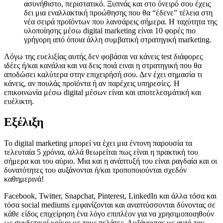
ασυνήθιστο, περιστατικό. Ξυπνάς και στο όνειρό σου έχεις
δει μια εναλλακτική προώθησης που θα “έδενε” τέλεια στη
νέα σειρά προϊόντων που λανσάρεις σήμερα. Η ταχύτητα της
υλοποίησης μέσω digital marketing είναι 10 φορές πιο
γρήγορη από όποια άλλη συμβατική στρατηγική marketing.
Λόγω της ευελιξίας αυτής δεν φοβάσαι να κάνεις test διάφορες
ιδέες ή/και κανάλια και να δεις ποιά ειναι η στρατηγική που θα
αποδώσει καλύτερα στην επιχειρήσή σου. Δεν έχει σημασία τι
κάνεις, αν πουλάς προϊόντα ή αν παρέχεις υπηρεσίες. Η
επικοινωνία μέσω digital μέσων είναι και αποτελεσμάτική και
ευέλικτη.
Εξέλιξη
Το digital marketing μπορεί να έχει μια έντονη παρουσία τα
τελευταία 5 χρόνια, αλλά θεωρείται πως είναι η πρακτική του
σήμερα και του αύριο. Μια και η ανάπτυξή του είναι ραγδαία και οι
δυνατότητες του αυξάνονται ή/και τροποποιούνται σχεδόν
καθημερινά!
Facebook, Twitter, Snapchat, Pinterest, LinkedIn και άλλα τόσα και
τόσα social mediums εμφανίζονται και αναπτύσσονται δύνοντας σε
κάθε είδος επιχείρηση ένα λόγο επιπλέον για να χρησιμοποιηθούν
ως συνδετικοί κρίκοι με τους πελάτες. Αυξάνοντας με αυτό τον