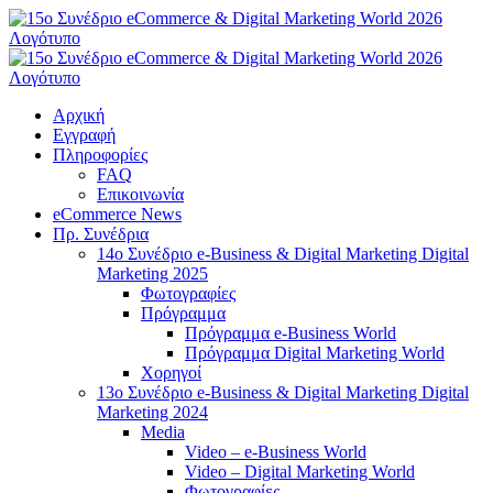
Μετάβαση
στο
περιεχόμενο
Αρχική
Εγγραφή
Πληροφορίες
FAQ
Επικοινωνία
eCommerce News
Πρ. Συνέδρια
14o Συνέδριο e-Business & Digital Marketing Digital
Marketing 2025
Φωτογραφίες
Πρόγραμμα
Πρόγραμμα e-Business World
Πρόγραμμα Digital Marketing World
Χορηγοί
13o Συνέδριο e-Business & Digital Marketing Digital
Marketing 2024
Media
Video – e-Business World
Video – Digital Marketing World
Φωτογραφίες