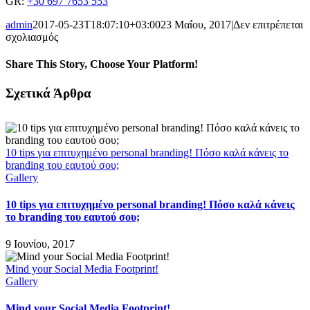
GR:
+30 697 7653 553
admin
2017-05-23T18:07:10+03:00
23 Μαΐου, 2017
|
Δεν επιτρέπεται
στο
σχολιασμός
Γιατί
Digital
Share This Story, Choose Your Platform!
Marketing;
Facebook
X
LinkedIn
Σχετικά Άρθρα
10 tips για επιτυχημένο personal branding! Πόσο καλά κάνεις το
branding του εαυτού σου;
Gallery
10 tips για επιτυχημένο personal branding! Πόσο καλά κάνεις
το branding του εαυτού σου;
9 Ιουνίου, 2017
Mind your Social Media Footprint!
Gallery
Mind your Social Media Footprint!