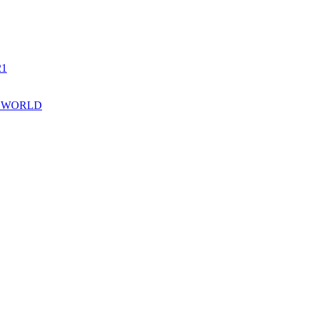
21
A WORLD