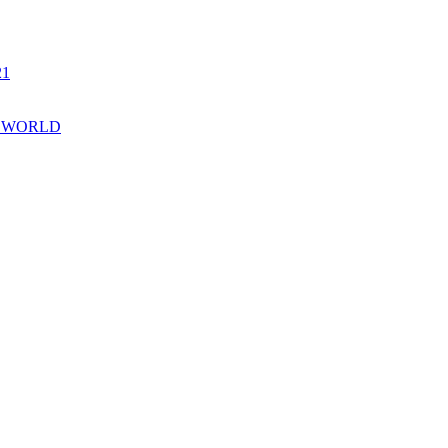
21
A WORLD