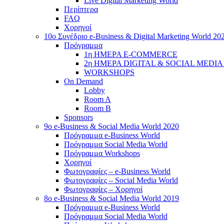
Live Digital Marketing World
Περίπτερα
FAQ
Χορηγοί
10o Συνέδριο e-Business & Digital Marketing World 20
Πρόγραμμα
1η ΗΜΕΡΑ E-COMMERCE
2η ΗΜΕΡΑ DIGITAL & SOCIAL MEDI
WORKSHOPS
On Demand
Lobby
Room A
Room B
Sponsors
9o e-Business & Social Media World 2020
Πρόγραμμα e-Business World
Πρόγραμμα Social Media World
Πρόγραμμα Workshops
Χορηγοί
Φωτογραφίες – e-Business World
Φωτογραφίες – Social Media World
Φωτογραφίες – Χορηγοί
8o e-Business & Social Media World 2019
Πρόγραμμα e-Business World
Πρόγραμμα Social Media World