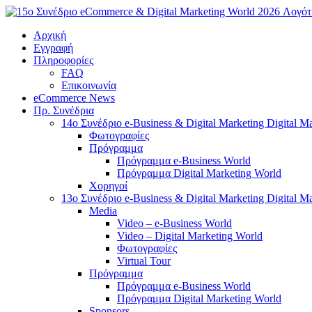
Μετάβαση
στο
Αρχική
περιεχόμενο
Εγγραφή
Πληροφορίες
FAQ
Επικοινωνία
eCommerce News
Πρ. Συνέδρια
14o Συνέδριο e-Business & Digital Marketing Digital M
Φωτογραφίες
Πρόγραμμα
Πρόγραμμα e-Business World
Πρόγραμμα Digital Marketing World
Χορηγοί
13o Συνέδριο e-Business & Digital Marketing Digital M
Media
Video – e-Business World
Video – Digital Marketing World
Φωτογραφίες
Virtual Tour
Πρόγραμμα
Πρόγραμμα e-Business World
Πρόγραμμα Digital Marketing World
Sponsors