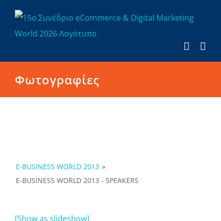
Μετάβαση
στο
περιεχόμενο
Φωτογραφίες
E-BUSINESS WORLD 2013
»
E-BUSINESS WORLD 2013 - SPEAKERS
[Show as slideshow]