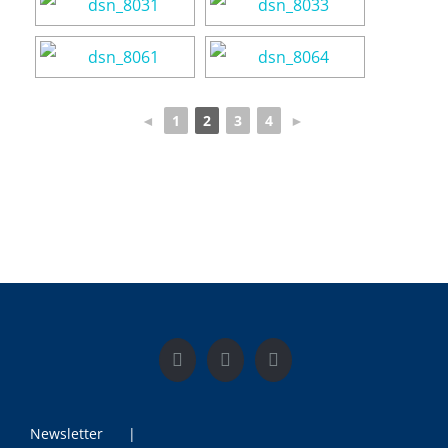
◄
1
2
3
4
►
Newsletter